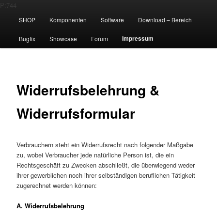
Hauptmenü
P:744
Der Rasenmäher mit Köpfchen
Zum Inhalt wechseln
Zum sekundären Inhalt wechseln
SHOP
Komponenten
Software
Download – Bereich
EdMa
Impressum
Bugfix
Showcase
Forum
Widerrufsbelehrung &
Widerrufsformular
Verbrauchern steht ein Widerrufsrecht nach folgender Maßgabe
zu, wobei Verbraucher jede natürliche Person ist, die ein
Rechtsgeschäft zu Zwecken abschließt, die überwiegend weder
ihrer gewerblichen noch ihrer selbständigen beruflichen Tätigkeit
zugerechnet werden können:
A. Widerrufsbelehrung